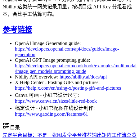
Nbility 这类统一网关记录用量，按项目或 API Key 分组看成
本，会比手工估算可靠。
参考链接
OpenAI Image Generation guide:
https://developers.openai.com/api/docs/guides/image-
generation
OpenAI GPT Image prompting guide:
https://developers.openai.com/cookbook/examples/multimodal
/image-gen-models-prompting-guide
Nbility API overview:
https://nbility.ai/docs/api
X Help Center - Posting GIFs and pictures:
https://help.x.com/en/using-x/posting-gifs-and-pictures
Canva 可画 - 小红书设计尺寸:
https://www.canva.cn/sizes/little-red-book
稿定设计 - 小红书配图在线设计制作:
https://www.gaoding.com/features/61
目录
先定平台目标：不是一张图发全平台
推荐输出矩阵
工作流总览