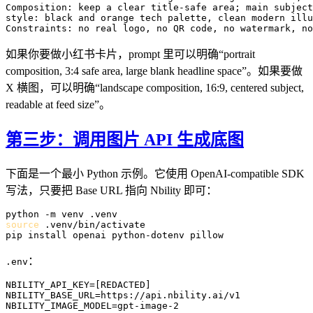
Composition: keep a clear title-safe area; main subject
style: black and orange tech palette, clean modern illu
如果你要做小红书卡片，prompt 里可以明确“portrait
composition, 3:4 safe area, large blank headline space”。如果要做
X 横图，可以明确“landscape composition, 16:9, centered subject,
readable at feed size”。
第三步：调用图片 API 生成底图
下面是一个最小 Python 示例。它使用 OpenAI-compatible SDK
写法，只要把 Base URL 指向 Nbility 即可：
source
 .venv/bin/activate

：
.env
NBILITY_API_KEY=[REDACTED]

NBILITY_BASE_URL=https://api.nbility.ai/v1
