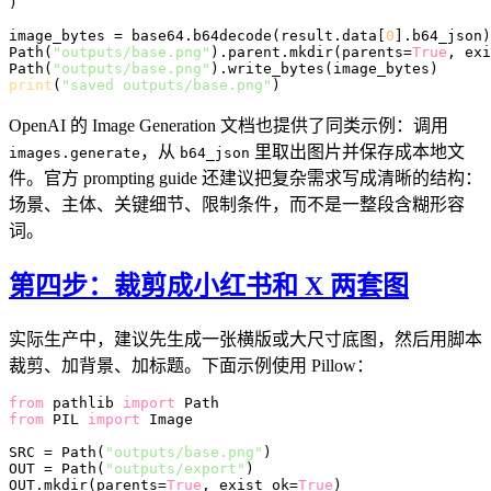
)

image_bytes = base64.b64decode(result.data[
0
].b64_json)

Path(
"outputs/base.png"
).parent.mkdir(parents=
True
, exi
Path(
"outputs/base.png"
print
(
"saved outputs/base.png"
OpenAI 的 Image Generation 文档也提供了同类示例：调用
，从
里取出图片并保存成本地文
images.generate
b64_json
件。官方 prompting guide 还建议把复杂需求写成清晰的结构：
场景、主体、关键细节、限制条件，而不是一整段含糊形容
词。
第四步：裁剪成小红书和 X 两套图
实际生产中，建议先生成一张横版或大尺寸底图，然后用脚本
裁剪、加背景、加标题。下面示例使用 Pillow：
from
 pathlib 
import
from
 PIL 
import
 Image

SRC = Path(
"outputs/base.png"
)

OUT = Path(
"outputs/export"
)

OUT.mkdir(parents=
True
, exist_ok=
True
)
