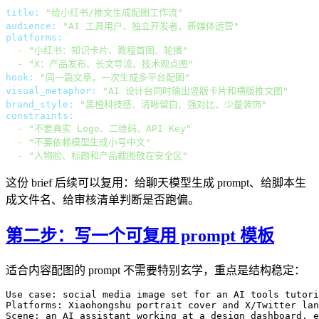
title:
"给小红书/推文生成配图工作流"
audience:
"AI 工具用户、独立开发者、新媒体运营"
platforms:
-
"小红书：知识卡片、教程首图、轮播"
-
"X：产品发布、长文导流、技术观点图"
hook:
"同一篇文章，一次生成多平台配图"
visual_metaphor:
"AI 设计台同时输出竖版卡片和横版推文图"
brand_style:
"黑橙科技感、清晰留白、强对比、少量装饰"
constraints:
-
"不要真实 Logo、二维码、API Key"
-
"不要依赖模型生成小号中文"
-
"人物脸、标题和产品截图放在安全区"
这份 brief 后续可以复用：给聊天模型生成 prompt、给脚本生
成文件名、给审核清单判断是否跑偏。
第二步：写一个可复用 prompt 模板
适合内容配图的 prompt 不需要特别玄学，重点是结构稳定：
Use case: social media image set for an AI tools tutori
Platforms: Xiaohongshu portrait cover and X/Twitter lan
Scene: an AI assistant working at a design dashboard, e