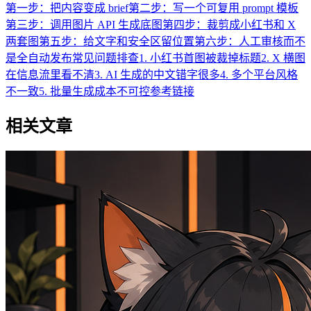
第一步：把内容变成 brief
第二步：写一个可复用 prompt 模板
第三步：调用图片 API 生成底图
第四步：裁剪成小红书和 X
两套图
第五步：给文字和安全区留位置
第六步：人工审核而不
是全自动发布
常见问题排查
1. 小红书首图被裁掉标题
2. X 横图
在信息流里看不清
3. AI 生成的中文错字很多
4. 多个平台风格
不一致
5. 批量生成成本不可控
参考链接
相关文章