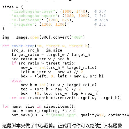
sizes = {

"xiaohongshu-cover"
: (
1080
, 
1440
),  
# 3:4
"xiaohongshu-square"
: (
1080
, 
1080
), 
# 1:1
"x-landscape"
: (
1200
, 
675
),         
# 16:9
"x-square"
: (
1200
, 
1200
),           
# 1:1
}

img = Image.
open
(SRC).convert(
"RGB"
)

def
cover_crop
(
im, target_w, target_h
):

    src_w, src_h = im.size

    target_ratio = target_w / target_h

    src_ratio = src_w / src_h

if
 src_ratio > target_ratio:

        new_w = 
int
(src_h * target_ratio)

        left = (src_w - new_w) // 
2
        box = (left, 
0
, left + new_w, src_h)

else
:

        new_h = 
int
(src_w / target_ratio)

        top = (src_h - new_h) // 
2
        box = (
0
, top, src_w, top + new_h)

return
 im.crop(box).resize((target_w, target_h))

for
 name, size 
in
 sizes.items():

    out = cover_crop(img, *size)

    out.save(OUT / 
f"
{name}
.jpg"
, quality=
92
, optimize=
这段脚本只做了中心裁剪。正式用时你可以继续加入标题叠