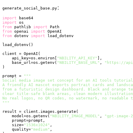
：
generate_social_base.py
import
import
from
 pathlib 
import
from
 openai 
import
from
 dotenv 
import
 load_dotenv

load_dotenv()

client = OpenAI(

    api_key=os.environ[
"NBILITY_API_KEY"
],

    base_url=os.getenv(
"NBILITY_BASE_URL"
, 
"https://api
)

prompt = 
"""

Social media image set concept for an AI tools tutorial
A friendly AI mascot exports portrait cards and landsca
from a futuristic design dashboard. Black and orange te
clear title-safe blank areas, clean modern illustration
No real logos, no QR codes, no watermark, no readable t
"""
result = client.images.generate(

    model=os.getenv(
"NBILITY_IMAGE_MODEL"
, 
"gpt-image-2
    prompt=prompt,

    size=
"1536x1024"
,

    quality=
"medium"
,
