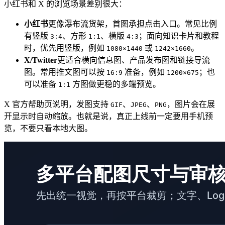
小红书和 X 的浏览场景差别很大：
小红书
更像瀑布流货架，首图承担点击入口。常见比例
有竖版
、方形
、横版
；面向知识卡片和教程
3:4
1:1
4:3
时，优先用竖版，例如
或
。
1080×1440
1242×1660
X/Twitter
更适合横向信息图、产品发布图和链接导流
图。常用推文图可以按
准备，例如
；也
16:9
1200×675
可以准备
方图做更稳的多端预览。
1:1
X 官方帮助页说明，发图支持
、
、
，图片会在展
GIF
JPEG
PNG
开显示时自动缩放。也就是说，真正上线前一定要用手机预
览，不要只看本地大图。